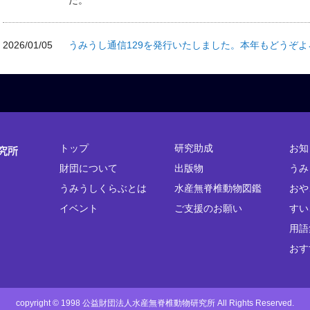
た。
2026/01/05
うみうし通信129を発行いたしました。本年もどうぞ
トップ
研究助成
お知
財団について
出版物
うみ
うみうしくらぶとは
水産無脊椎動物図鑑
おや
イベント
ご支援のお願い
すい
用語
おす
copyright © 1998 公益財団法人水産無脊椎動物研究所 All Rights Reserved.