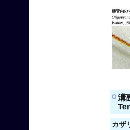
棲管内の
Oligobranc
Ivanov, 19
溝副
Ter
カザリ