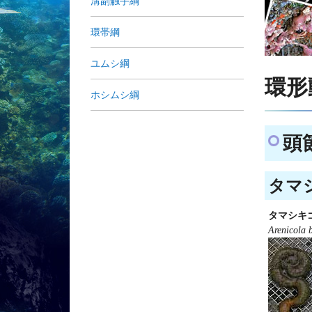
溝副触手綱
環帯綱
ユムシ綱
環形動
ホシムシ綱
頭節
タマシ
タマシキ
Arenicola b