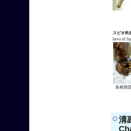
スピオ科
larva of S
島根県
溝副
Ch