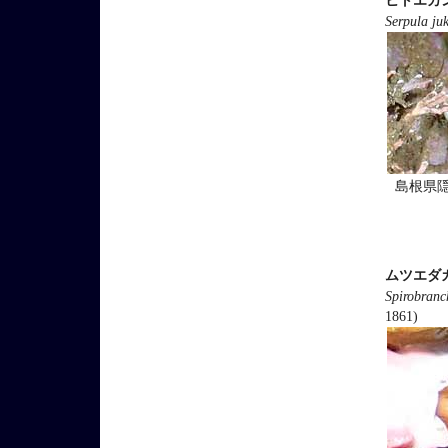
ヒトエカ
Serpula juk
島根県
ムツエダ
Spirobranc
1861)