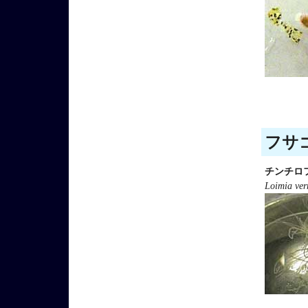
フサゴ
チンチロ
Loimia ver