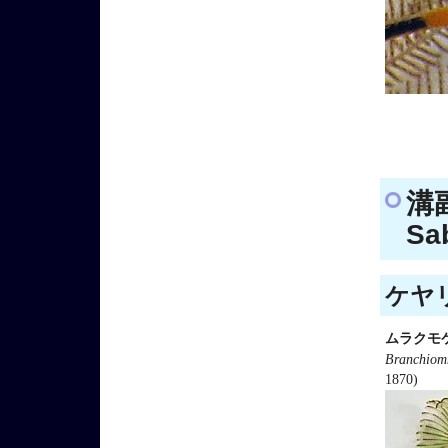
溝副
Sab
ケヤリ
ムラクモ
Branchiom
1870)