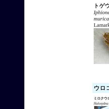
トゲ
Iphion
murica
Lamark
ウロコ
ミロクウ
Halosydna 