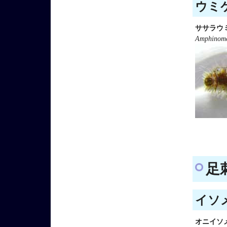
ウミケ
ササラウ
Amphinome
足刺
イソメ
オニイソ