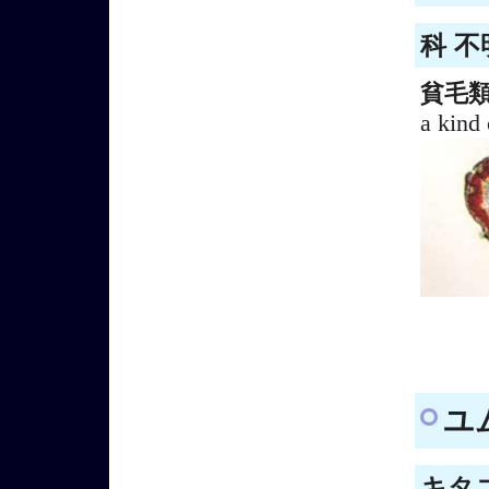
科 不
貧毛
a kind
ユム
キタユ