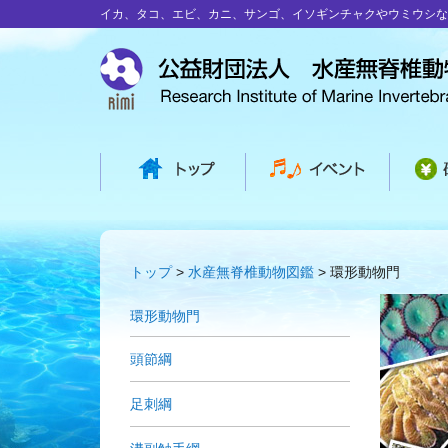
イカ、タコ、エビ、カニ、サンゴ、イソギンチャクやウミウシな
トップ
水産無脊椎動物図鑑
環形動物門
環形動物門
頭節綱
足刺綱