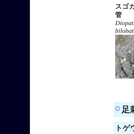
スゴ
管
Diopat
biloba
足刺
トゲウ