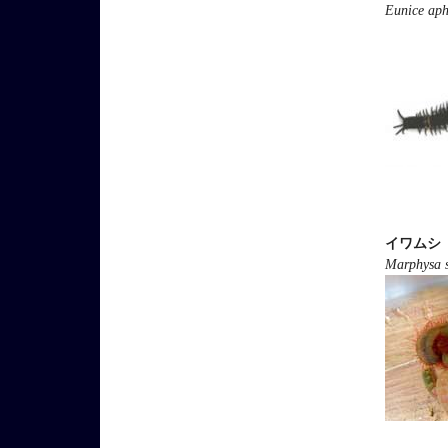
Eunice aph
イワムシ
Marphysa 