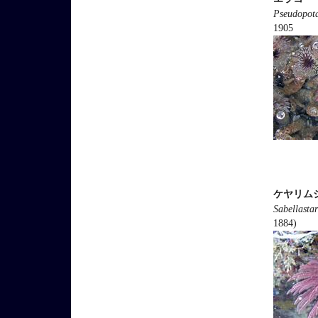
Pseudopota
1905
ケヤリム
Sabellastar
1884)