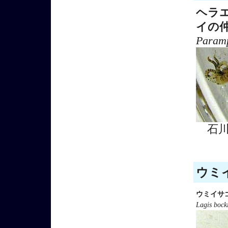
ヘラ
イの
Paramp
石
ウミイ
ウミイサ
Lagis bock