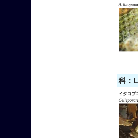
Arthropom
科：Le
イタコブ
Celleporar