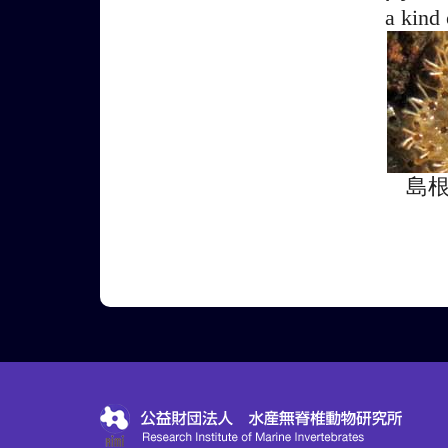
a kind
島