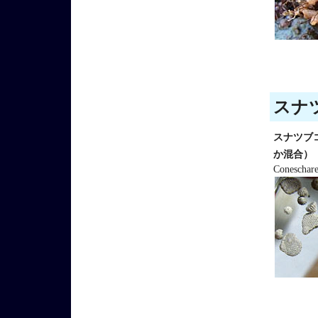
スナツ
スナツブ
か混合）
Conescharel