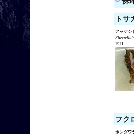
裸喉
トサカ
アッケシ
Flustrellid
1971
フクロ
ホンダワ