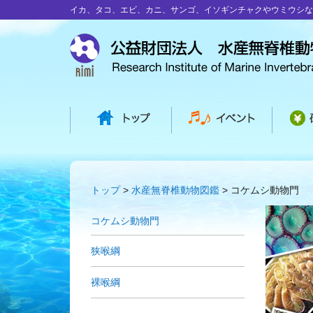
イカ、タコ、エビ、カニ、サンゴ、イソギンチャクやウミウシな
トップ
水産無脊椎動物図鑑
コケムシ動物門
コケムシ動物門
狭喉綱
裸喉綱