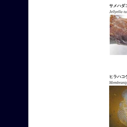
サメハダ
Jellyella t
ヒラハコ
Membranipo