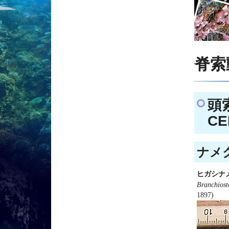
脊索動
頭
CE
ナメク
ヒガシナ
Branchios
1897)