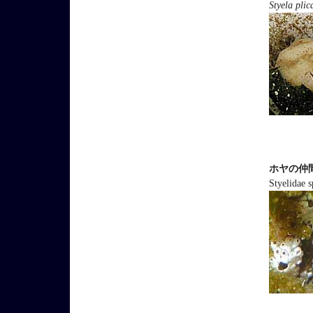
Styela plic
ホヤの仲
Styelidae s