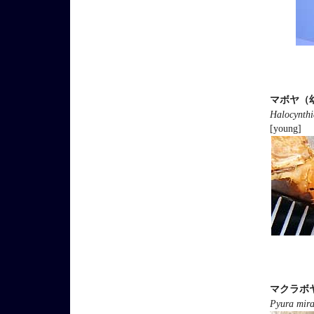
マボヤ（
Halocynthia
[young]
マクラボ
Pyura mira