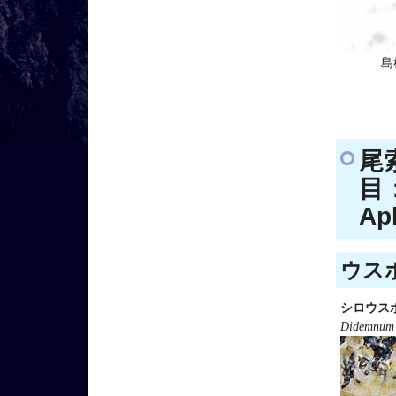
島
尾
目：
Ap
ウスボ
シロウス
Didemnum 