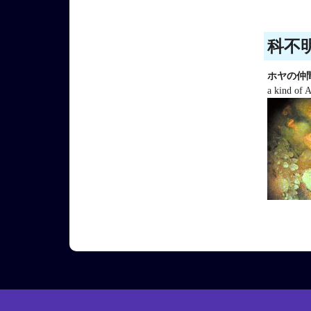
科不
ホヤの仲
a kind of A