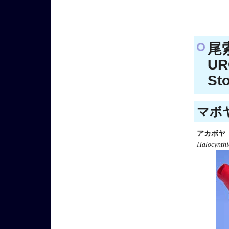
尾
UR
St
マボヤ
アカボヤ
Halocynthi