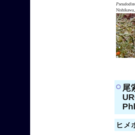
Pseudodis
Nishikawa
尾
UR
Ph
ヒメボ