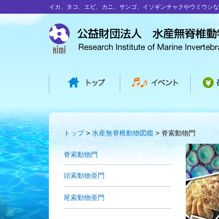
イカ、タコ、エビ、カニ、サンゴ、イソギンチャクやウミウシな
トップ
水産無脊椎動物図鑑
脊索動物門
脊索動物門
頭索動物亜門
尾索動物亜門