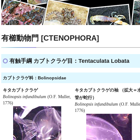
有櫛動物門 [CTENOPHORA]
有触手綱 カブトクラゲ目：Tentaculata Lobata
カブトクラゲ科：Bolinopsidae
キタカブトクラゲ
キタカブトクラゲの袖 （拡大＝
Bolinopsis infundibulum
(O.F. Muller,
管が蛇行）
1776)
Bolinopsis infundibulum
(O.F. Mulle
1776)