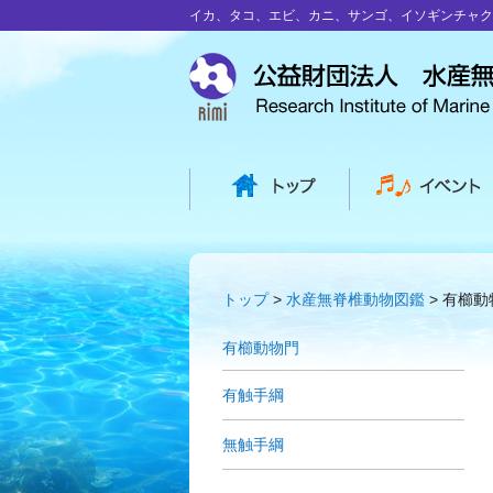
イカ、タコ、エビ、カニ、サンゴ、イソギンチャク
トップ
水産無脊椎動物図鑑
有櫛動
有櫛動物門
有触手綱
無触手綱