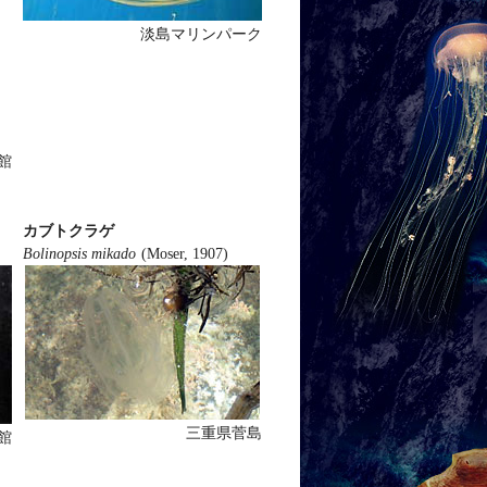
淡島マリンパーク
館
カブトクラゲ
Bolinopsis mikado
(Moser, 1907)
三重県菅島
館