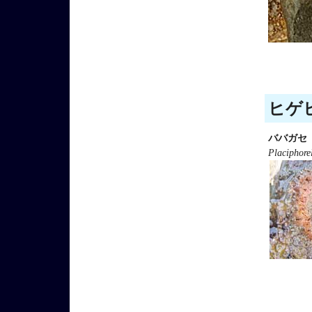
ヒゲヒ
ババガセ
Placiphore