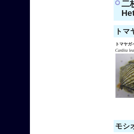
二
He
トマヤ
トマヤガ
Cardita le
モシオ