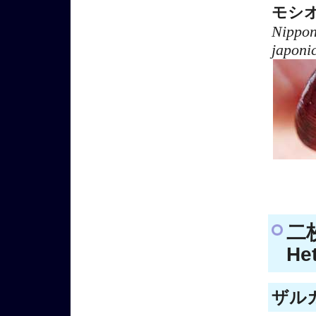
モシ
Nippon
japoni
二
He
ザルガ