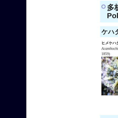
多
Po
ケハダ
ヒメケハ
Acanthochi
1859)