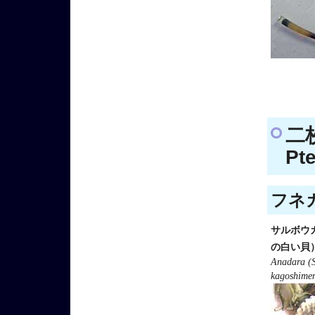
二
Pt
フネガ
サルボウ
の白い貝
Anadara (
kagoshimen