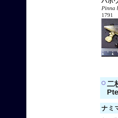
ハボ
Pinna 
1791
二
Pt
ナミマ