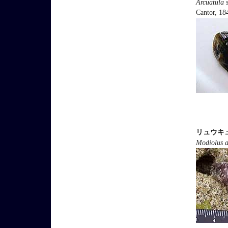
Arcuatula 
Cantor, 18
リュウキ
Modiolus a