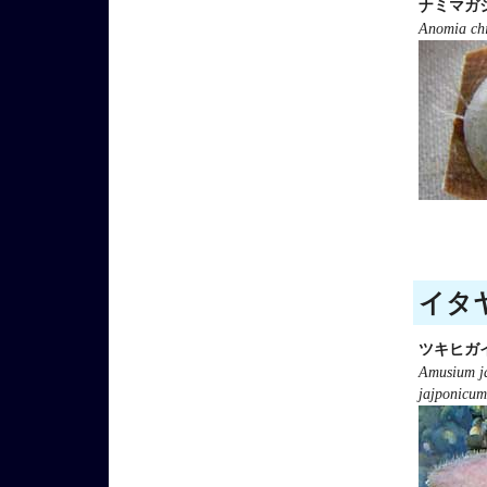
ナミマガ
Anomia chi
イタヤ
ツキヒガ
Amusium j
jajponicum