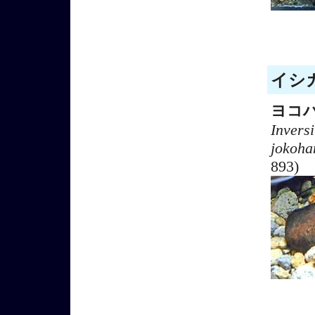
イシガ
ヨコ
Invers
jokoha
893)