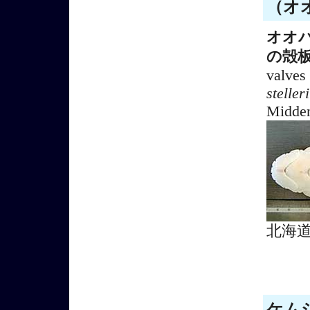
（オオ
オオ
の殻
valves
stelleri
Midden
北海
ケムシ