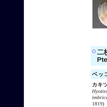
二枚
Pt
ベッコ
カキ
Hyotis
imbric
1819)