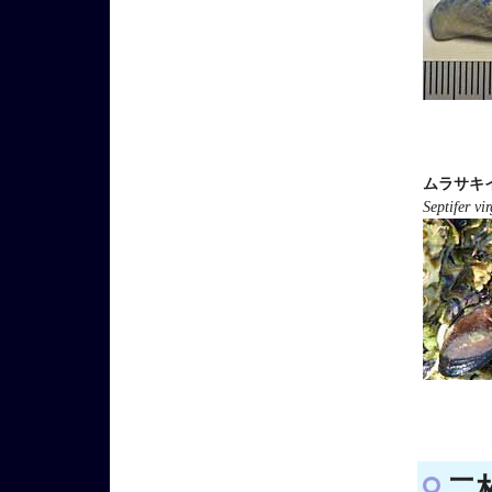
ムラサキ
Septifer vi
二