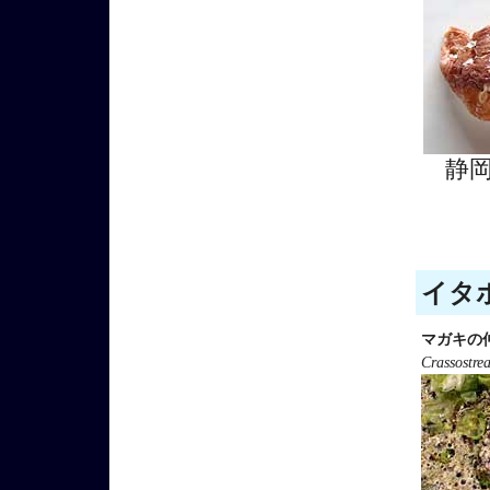
静
イタボ
マガキの
Crassostre