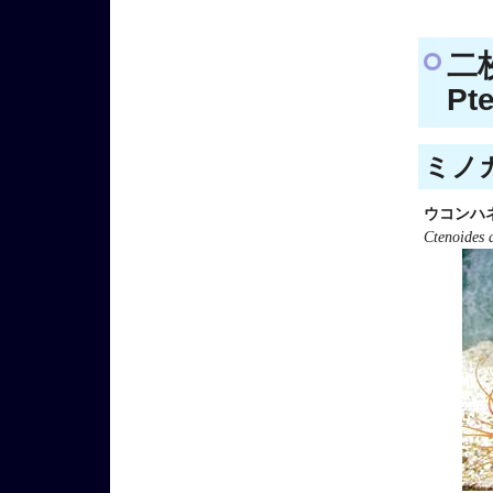
二
Pt
ミノガ
ウコンハ
Ctenoides 