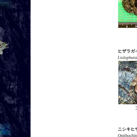
ヒザラガ
Liolophura
ニシキヒ
Onithochit