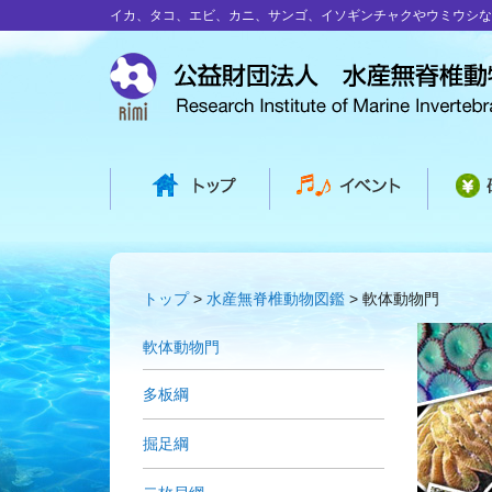
イカ、タコ、エビ、カニ、サンゴ、イソギンチャクやウミウシな
トップ
水産無脊椎動物図鑑
軟体動物門
軟体動物門
多板綱
掘足綱