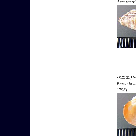
Arca ventr
ベニエガ
Barbatia 
1798)