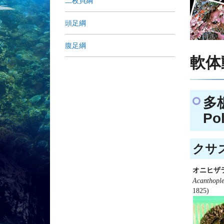
二枚貝綱
頭足綱
腹足綱
軟体動
多
Po
クサズ
オニヒザ
Acanthopl
1825)