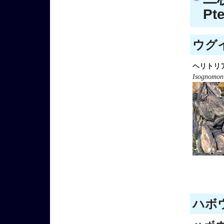
Pte
ウグイ
ヘリトリ
Isognomon
ハボウ