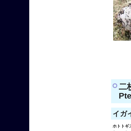
二
Pte
イガイ科
ホトトギ