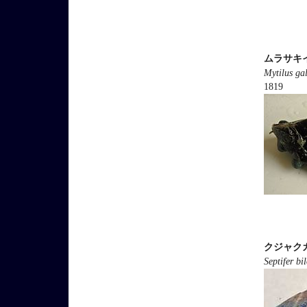
ムラサキ
Mytilus gal
1819
クジャク
Septifer bi