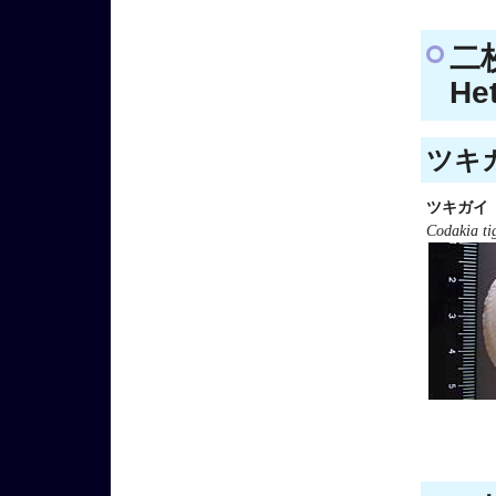
二
He
ツキガ
ツキガイ
Codakia ti