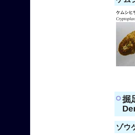
ケムシヒ
Cryptoplax
掘
Den
ゾウゲ