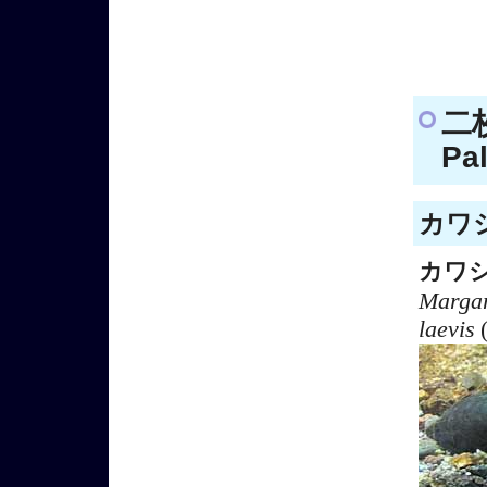
二
Pa
カワシ
カワ
Margar
laevis