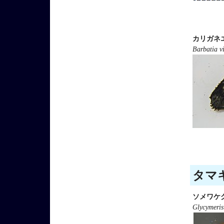
カリガネ
Barbatia vi
タマキ
ソメワケ
Glycymeris