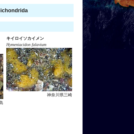
hondrida
キイロイソカイメン
Hymeniacidon falavium
神奈川県三崎
島