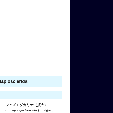
osclerida
ジュズエダカリナ（拡大）
Callyspongia truncata
(Lindgren,