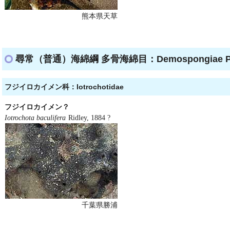
熊本県天草
尋常（普通）海綿綱 多骨海綿目：Demospongiae Poec
フジイロカイメン科：Iotrochotidae
フジイロカイメン？
Iotrochota baculifera
Ridley, 1884 ?
千葉県勝浦