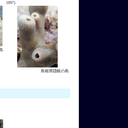
1897)
島
島根県隠岐の島