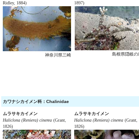
Ridley, 1884)
1897)
島根県隠岐の
神奈川県三崎
カワナシカイメン科：Chalinidae
ムラサキカイメン
ムラサキカイメン
Haliclona (Reniera) cinerea
(Grant,
Haliclona (Reniera) cinerea
(Grant,
1826)
1826)