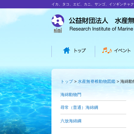
イカ、タコ、エビ、カニ、サンゴ、イソギンチャク
トップ
水産無脊椎動物図鑑
海綿動
海綿動物門
尋常（普通）海綿綱
六放海綿綱