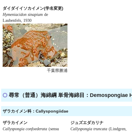
ダイダイイソカイメン(学名変更)
Hymeniacidon sinapium
de
Laubenfels, 1930
千葉県勝浦
尋常（普通）海綿綱 単骨海綿目：Demospongiae Hapl
ザラカイメン科：Callyspongiidae
ザラカイメン
ジュズエダカリナ
Callyspongia confoederata
(sensu
Callyspongia truncata
(Lindgren,