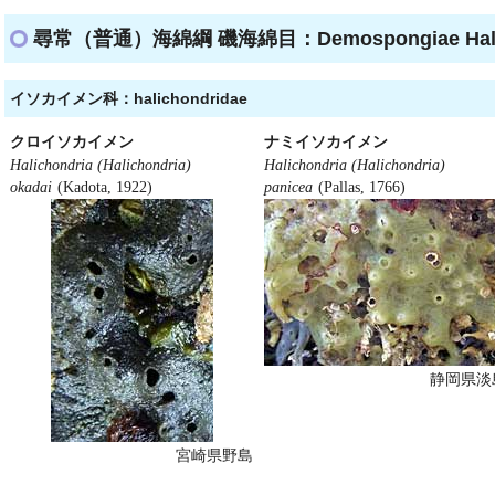
尋常（普通）海綿綱 磯海綿目：Demospongiae Halic
イソカイメン科：halichondridae
クロイソカイメン
ナミイソカイメン
Halichondria (Halichondria)
Halichondria (Halichondria)
okadai
(Kadota, 1922)
panicea
(Pallas, 1766)
静岡県淡
宮崎県野島