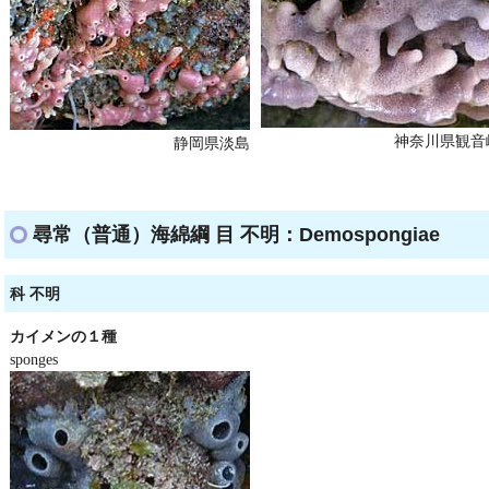
神奈川県観音
静岡県淡島
尋常（普通）海綿綱 目 不明：Demospongiae
科 不明
カイメンの１種
sponges