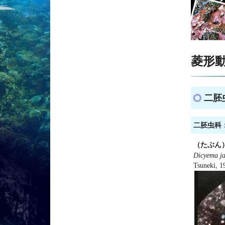
菱形動
二胚虫
二胚虫科：D
（たぶん
Dicyema j
Tsuneki, 1