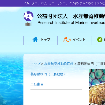
イカ、タコ、エビ、カニ、サンゴ、イソギンチャクやウミウシな
トップ
水産無脊椎動物図鑑
菱形動物門（二胚
菱形動物門（二胚動物）
二胚虫目