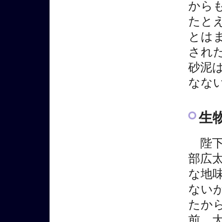
から
たと
とは
され
砂泥
なな
生
陛下
部広
な地
ない
たか
前、