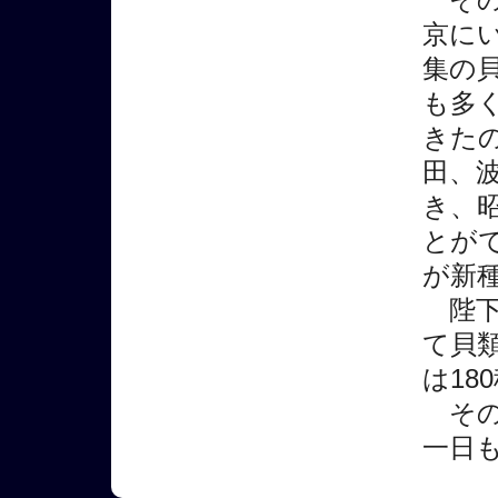
京に
集の
も多
きた
田、
き、昭
とがで
が新
陛下
て貝
は18
その
一日