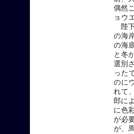
偶然
ョウ
陛下
の海
の海
と冬
選別
った
のに
れて
郎に
に色
が必
が、