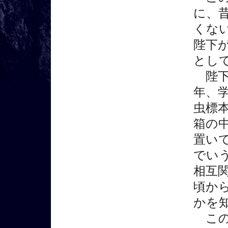
に、
くな
陛下
とし
陛下
年、
虫標
箱の
置い
でい
相互
頃か
かを
この