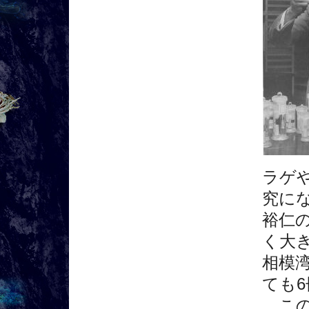
ラゲ
究に
裕仁
く大
相模
ても
この