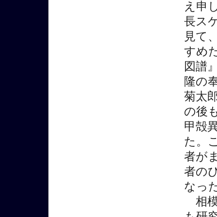
え申し
長ス
見て
すめ
図譜
隆の
菊太
の後
甲殻
た。
者が
者の
なっ
相模
も研