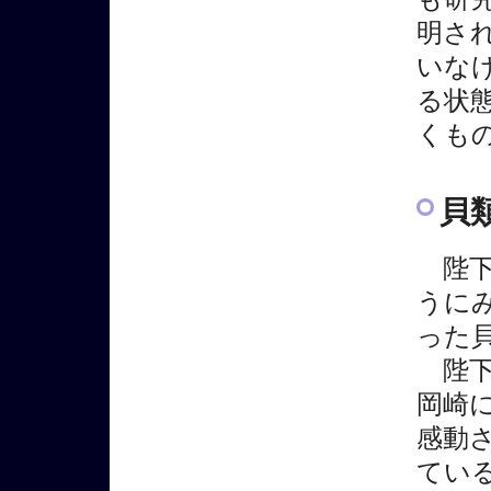
明さ
いな
る状
くも
貝
陛下
うに
った
陛下
岡崎
感動
てい