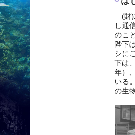
は
(財
し通
のこ
陛下
シに
下は
年）
いる
の生