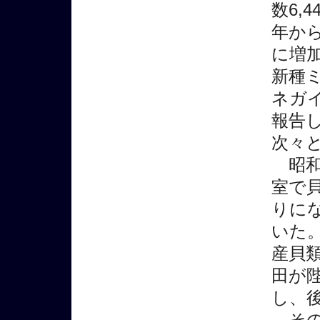
数6,
年か
に増
新種
ネガ
報告
次々
昭和
室で
りに
いた
産貝
田が
し、
その