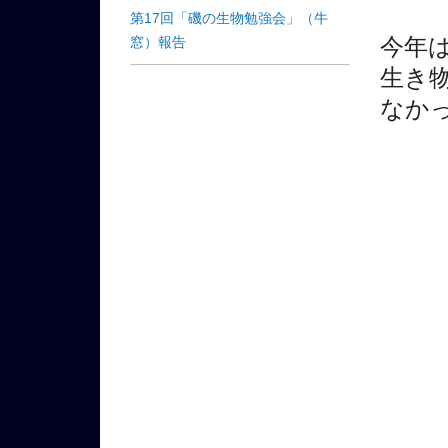
第17回「磯の生物勉強会」（牛
今年
窓）報告
生き
なか