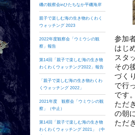
磯の観察会inひたちなか平磯海岸
親子で楽しむ海の生き物わくわく
ウォッチング 2023
参加者
2022年度観察会「ウミウシの観
察」報告
はじ
スタ
第14回「親子で楽しむ海の生き物
その
わくわくウォッチング2022」報告
づく
「親子で楽しむ海の生き物わくわ
で行
くウォッチング 2022」
です
2021年度 観察会「ウミウシの観
ただ
察」（中止）
の朝
ただ
第14回「親子で楽しむ海の生き物
わくわくウォッチング 2021」（中