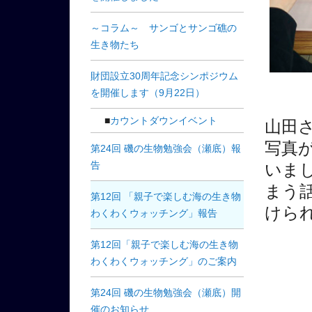
～コラム～ サンゴとサンゴ礁の
生き物たち
財団設立30周年記念シンポジウム
を開催します（9月22日）
カウントダウンイベント
山田
写真
第24回 磯の生物勉強会（瀬底）報
告
いま
まう
第12回 「親子で楽しむ海の生き物
けら
わくわくウォッチング」報告
第12回「親子で楽しむ海の生き物
わくわくウォッチング」のご案内
第24回 磯の生物勉強会（瀬底）開
催のお知らせ