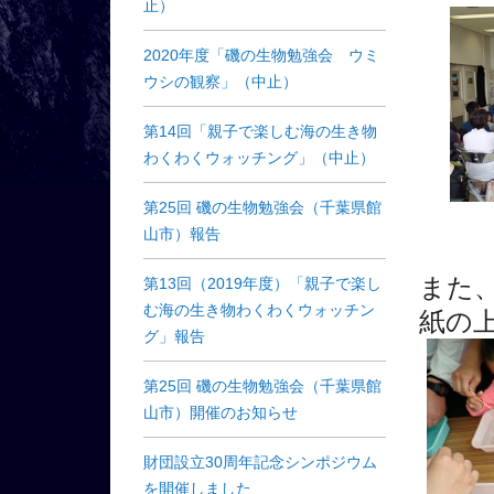
止）
2020年度「磯の生物勉強会 ウミ
ウシの観察」（中止）
第14回「親子で楽しむ海の生き物
わくわくウォッチング」（中止）
第25回 磯の生物勉強会（千葉県館
山市）報告
また
第13回（2019年度）「親子で楽し
む海の生き物わくわくウォッチン
紙の
グ」報告
第25回 磯の生物勉強会（千葉県館
山市）開催のお知らせ
財団設立30周年記念シンポジウム
を開催しました