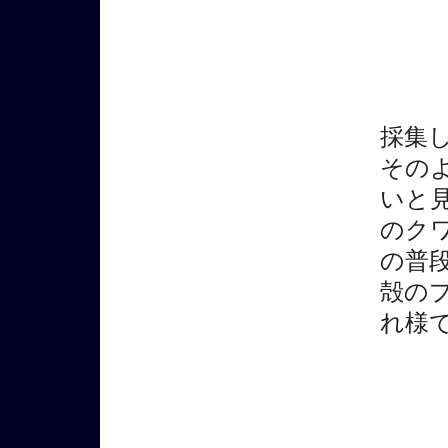
採集
その
いと
のク
の普
殻の
れ様