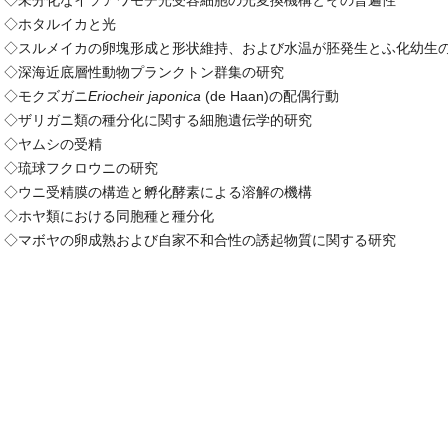
◇未分化なイソアワモチ光受容細胞の光変換機構とその普遍性
◇ホタルイカと光
◇スルメイカの卵塊形成と形状維持、および水温が胚発生とふ化幼生
◇深海近底層性動物プランクトン群集の研究
◇モクズガニ
Eriocheir japonica
(de Haan)の配偶行動
◇ザリガニ類の種分化に関する細胞遺伝学的研究
◇ヤムシの受精
◇琉球フクロウニの研究
◇ウニ受精膜の構造と孵化酵素による溶解の機構
◇ホヤ類における同胞種と種分化
◇マボヤの卵成熟および自家不和合性の誘起物質に関する研究