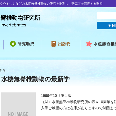
やウミウシなどの水産無脊椎動物の研究を推進し、研究者を応援する財団
新学
水棲無脊椎動物の最新学
1999年10月第１版
（財）水産無脊椎動物研究所の設立10周年を
入手ご希望の方は在庫がありますので財団ま