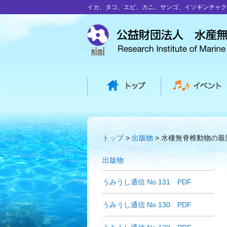
イカ、タコ、エビ、カニ、サンゴ、イソギンチャク
トップ
出版物
水棲無脊椎動物の最
出版物
うみうし通信 No.131 PDF
うみうし通信 No.130 PDF