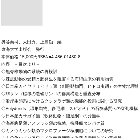
奥谷喬司、太田秀、上島励 編
東海大学出版会 発行
本体価格 15,000円/ISBN=4-486-01430-8
内容 －目次より－
◇無脊椎動物の系統の再検討
◇棘皮動物の受精と胚発生を阻害する海綿由来の有用物質
◇日本産カイヤドリヒドラ類（刺胞動物門、ヒドロ虫綱）の生物地理
◇非サンゴ礁域の造礁サンゴの群集構造と垂直分布
◇沿岸生態系におけるクシクラゲ類の機能的役割に関する研究
◇Polydorids（環形動物、多毛綱、スピオ科）の石灰基質への穿孔機構
◇日本産カサガイ類（軟体動物：腹足綱）の分類学
◇海産腹足類アメフラシ類の抗菌、抗腫瘍タンパク質
◇ミノウミウシ類のマクロファージ様細胞についての研究