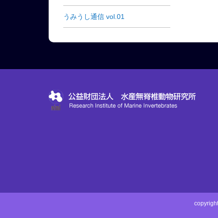
うみうし通信 vol.01
copyri