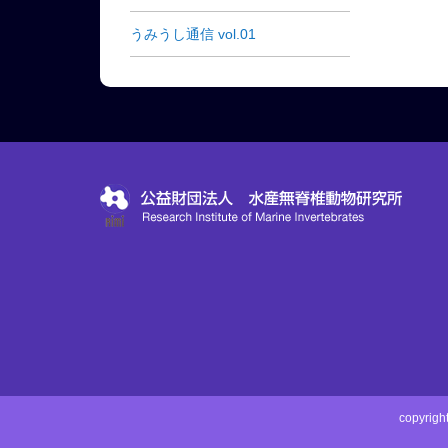
うみうし通信 vol.01
copyri