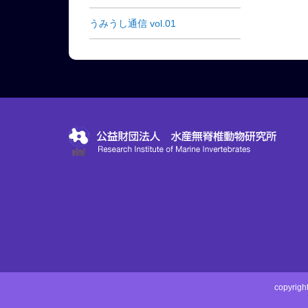
うみうし通信 vol.01
copyri