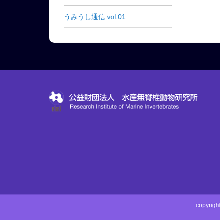
うみうし通信 vol.01
copyri