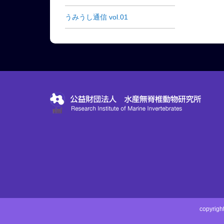
うみうし通信 vol.01
copyri