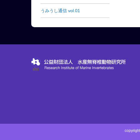
うみうし通信 vol.01
copyri